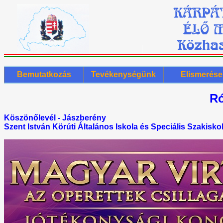
Bemutatkozás
Tevékenységünk
Elismerése
Ró
Köszönőlevél - Jászberény
Szent István Körúti Általános Iskola és Speciális Szakisko