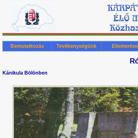
Bemutatkozás
Tevékenységünk
Elismerése
Ró
Kánikula Bölönben