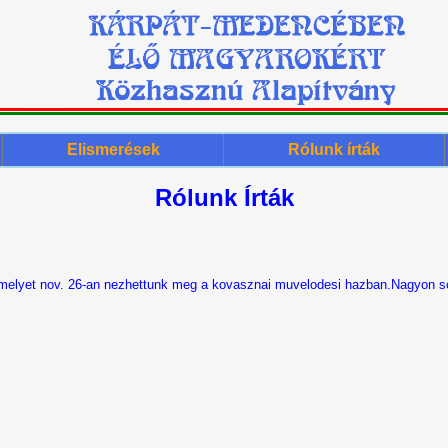
Elismerések
Rólunk írták
Rólunk Írták
amelyet nov. 26-an nezhettunk meg a kovasznai muvelodesi hazban.Nagyon so