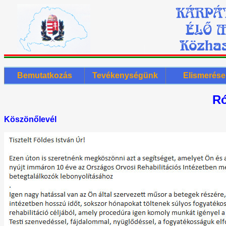
Bemutatkozás
Tevékenységünk
Elismerése
Ró
Köszönőlevél